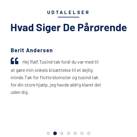
UDTALELSER
Hvad Siger De Pårørende
Mette Nielsen
 fordi du var med til
En behagelig opl
else til et dejlig
willers. Man føler sig
omster og tusind tak
dig, fordi du er en oms
havde aldrig klaret det
person der lytter til en
bisættelsen har du være
for det